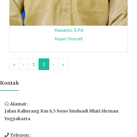
Yuwanto, S.Pd
Mapel: Otomotif
«
‹
1
2
›
»
Kontak
Alamat :
Jalan Kaliurang Km 6,5 Sono Sinduadi Mlati Sleman
Yogyakarta
Telepon :