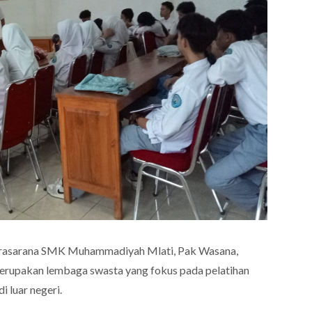
Prasarana SMK Muhammadiyah Mlati, Pak Wasana,
erupakan lembaga swasta yang fokus pada pelatihan
 luar negeri.