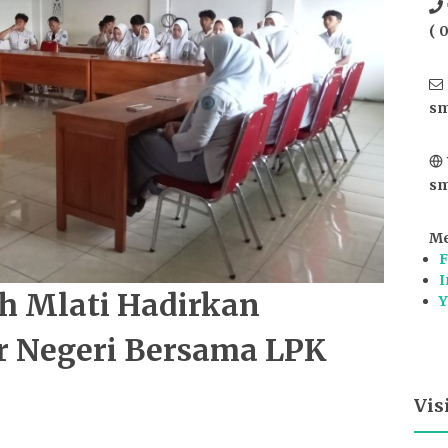
( 
sm
sm
Me
F
I
Mlati Hadirkan
Y
ar Negeri Bersama LPK
Vis