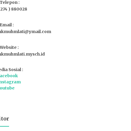
Telepon :
0274 ) 880028
Email :
kmuhmlati@ymail.com
Website :
kmuhmlati.mysch.id
dia Sosial :
acebook
nstagram
outube
itor