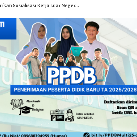
an Sosialisasi Kerja Luar Neger...
 SMK Muhammadiyah Mlati Gelar A...
Baitul Arqam Kelas XII dan Buka...
Jadi Momentum Refleksi Pembelaja...
Verifikasi Jurusan Tata Boga o...
ajuan Peserta didik pada UKK T...
ti Gandeng LSP KFI, 100% Siswi D...
ati Gandeng Kharisma Motors, 11 ...
s Mlati 1 di SMK Muhammadiyah Ml...
 Pemilihan Ketua IPM Periode 202...