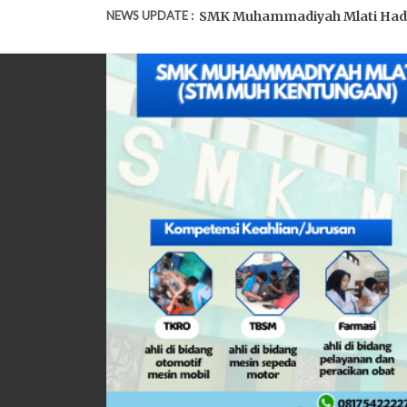
NEWS UPDATE :
SMK Muhammadiyah Mlati Hadirk
Awali Kegiatan Pasca Lebaran,
SMK Muhammadiyah Mlati Gelar 
ASTS SMK Muhammadiyah Mlati 
SMK Muhammadiyah Mlati Jalani 
Penguji Industri Apresiasi Kem
UKK FKK SMK Muhammadiyah Mla
UKK TKRO SMK Muhammadiyah Ml
Screening Kesehatan Puskesma
SMK Muhammadiyah Mlati Gelar