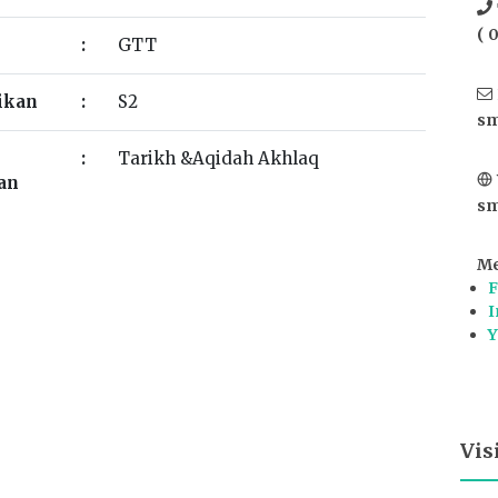
( 
:
GTT
ikan
:
S2
sm
:
Tarikh &Aqidah Akhlaq
ran
sm
Me
F
I
Y
Vis