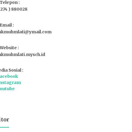
Telepon :
0274 ) 880028
Email :
kmuhmlati@ymail.com
Website :
kmuhmlati.mysch.id
dia Sosial :
acebook
nstagram
outube
itor