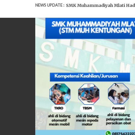
NEWS UPDATE :
SMK Muhammadiyah Mlati Hadirk
Awali Kegiatan Pasca Lebaran,
SMK Muhammadiyah Mlati Gelar 
ASTS SMK Muhammadiyah Mlati 
SMK Muhammadiyah Mlati Jalani 
Penguji Industri Apresiasi Kem
UKK FKK SMK Muhammadiyah Mla
UKK TKRO SMK Muhammadiyah Ml
Screening Kesehatan Puskesma
SMK Muhammadiyah Mlati Gelar