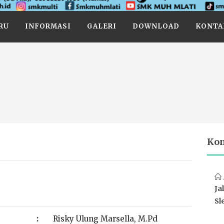
RU
INFORMASI
GALERI
DOWNLOAD
KONTA
Ko
Ja
Sl
:
Risky Ulung Marsella, M.Pd