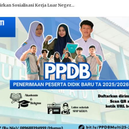
an Sosialisasi Kerja Luar Neger...
 SMK Muhammadiyah Mlati Gelar A...
Baitul Arqam Kelas XII dan Buka...
Jadi Momentum Refleksi Pembelaja...
Verifikasi Jurusan Tata Boga o...
ajuan Peserta didik pada UKK T...
ti Gandeng LSP KFI, 100% Siswi D...
ati Gandeng Kharisma Motors, 11 ...
s Mlati 1 di SMK Muhammadiyah Ml...
 Pemilihan Ketua IPM Periode 202...